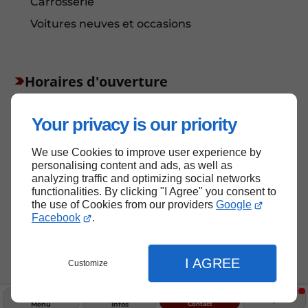
Carrosserie
Voitures neuves et occasions
Horaires d'ouverture
Fermé
⋅ Ouvre demain à 07:00
Your privacy is our priority
We use Cookies to improve user experience by
Haut de page
personalising content and ads, as well as
analyzing traffic and optimizing social networks
functionalities. By clicking "I Agree" you consent to
the use of Cookies from our providers
Google
Facebook
.
I AGREE
Customize
Contact
Menu
Infos